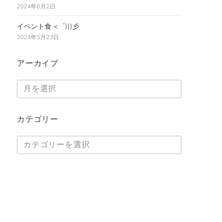
2024年6月2日
イベント食 <゜)))彡
2024年5月23日
アーカイブ
ア
ー
カ
カテゴリー
イ
ブ
カ
テ
ゴ
リ
ー