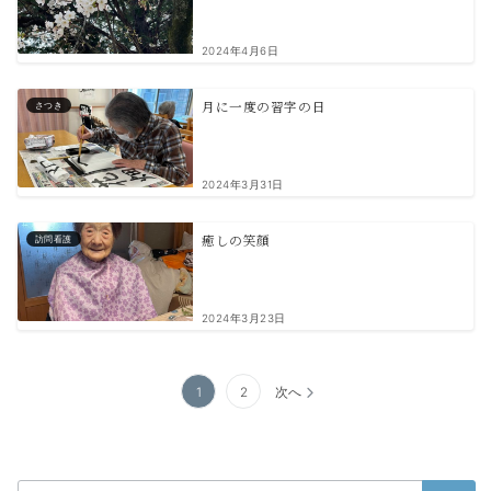
2024年4月6日
月に一度の習字の日
さつき
2024年3月31日
癒しの笑顔
訪問看護
2024年3月23日
投
1
2
次へ
稿
ナ
ビ