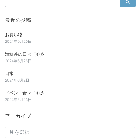
ゲ
検
ー
索：
シ
最近の投稿
ョ
ン
お買い物
2024年9月20日
海鮮丼の日 <゜)))彡
2024年6月28日
日常
2024年6月2日
イベント食 <゜)))彡
2024年5月23日
アーカイブ
ア
ー