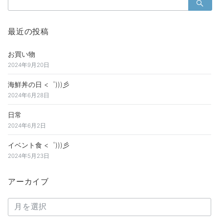
ゲ
検
ー
索：
シ
最近の投稿
ョ
ン
お買い物
2024年9月20日
海鮮丼の日 <゜)))彡
2024年6月28日
日常
2024年6月2日
イベント食 <゜)))彡
2024年5月23日
アーカイブ
ア
ー