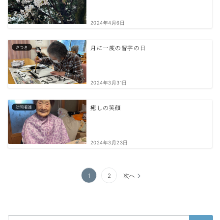
2024年4月6日
月に一度の習字の日
さつき
2024年3月31日
癒しの笑顔
訪問看護
2024年3月23日
投
1
2
次へ
稿
ナ
ビ