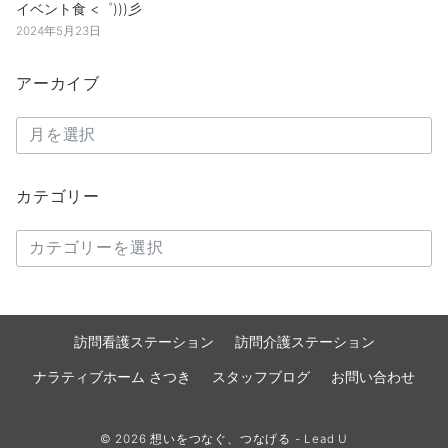
イベント食 <゜)))彡
2024年5月23日
アーカイブ
ア
ー
カ
カテゴリー
イ
ブ
カ
テ
ゴ
リ
訪問看護ステーション
訪問介護ステーション
ー
ナラティブホーム さつき
スタッフブログ
お問い合わせ
© 2026
想いをつなぐ、つなげる - Lead U